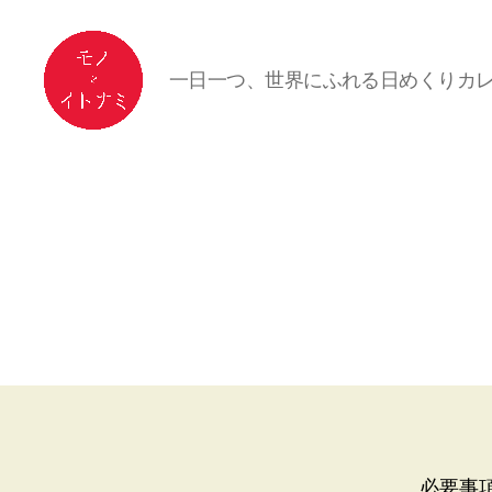
一日一つ、世界にふれる日めくりカ
モ
ノ
と
イ
ト
ナ
ミ
-
世
界
の
暮
ら
し
と
必要事