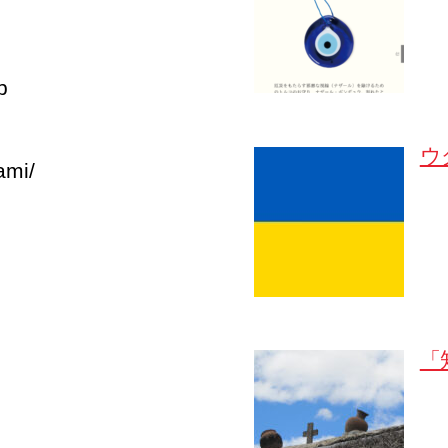
p
ウ
ami/
「