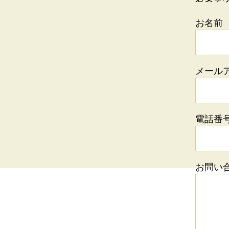
文
化
お名前
365-
メール
電話番
お問い