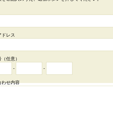
アドレス
号（任意）
-
-
合わせ内容